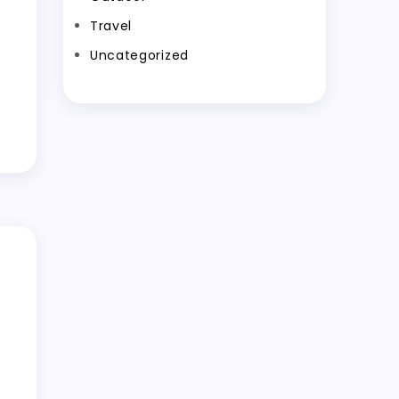
Travel
Uncategorized