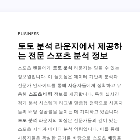
BUSINESS
토토 분석 라운지에서 제공하
는 전문 스포츠 분석 정보
스포츠 팬들에게
토토 분석
라운지는 믿을 수 있는
정보원입니다. 이 플랫폼은 데이터 기반의 분석과
전문가 인사이트를 통해 사용자들에게 정확하고 유
용한
스포츠 배팅
정보를 제공합니다. 특히 실시간
경기 분석 시스템과 리그별 맞춤형 전략으로 사용자
들의 배팅 성공률을 높이는 데 기여하고 있습니다.
토토 분석
라운지의 핵심은 전문가들의 깊이 있는
스포츠 지식과 데이터 분석 역량입니다. 이를 통해
사용자들은 확실한 근거를 바탕으로 스포츠 배팅을