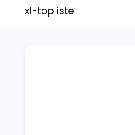
Skip
xl-topliste
to
content