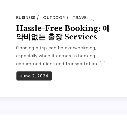
BUSINESS
OUTDOOR
TRAVEL
,
,
Hassle-Free Booking: 예
약비없는 출장 Services
Planning a trip can be overwhelming,
especially when it comes to booking
accommodations and transportation. […]