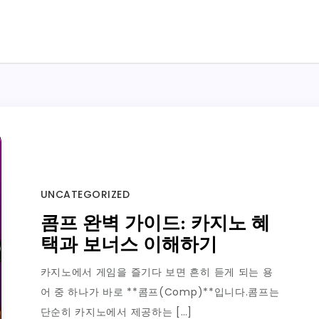
UNCATEGORIZED
콤프 완벽 가이드: 카지노 혜
택과 보너스 이해하기
카지노에서 게임을 즐기다 보면 흔히 듣게 되는 용
어 중 하나가 바로 **콤프(Comp)**입니다.콤프는
단순히 카지노에서 제공하는 […]