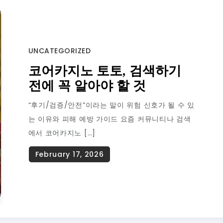
UNCATEGORIZED
코어카지노 토토, 검색하기
전에 꼭 알아야 할 것
“후기/검증/안전”이라는 말이 위험 신호가 될 수 있
는 이유와 피해 예방 가이드 요즘 커뮤니티나 검색
에서 코어카지노 […]