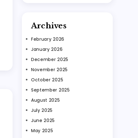
Archives
February 2026
January 2026
December 2025
November 2025
October 2025
September 2025
August 2025
July 2025
June 2025
May 2025