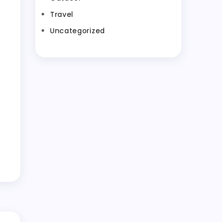
Travel
Uncategorized