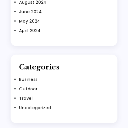
August 2024
June 2024
May 2024
April 2024
Categories
Business
Outdoor
Travel
Uncategorized