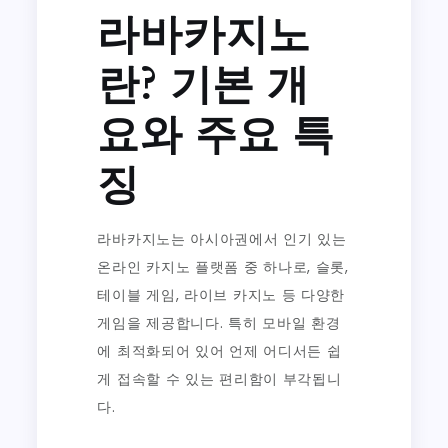
라바카지노
란? 기본 개
요와 주요 특
징
라바카지노는 아시아권에서 인기 있는
온라인 카지노 플랫폼 중 하나로, 슬롯,
테이블 게임, 라이브 카지노 등 다양한
게임을 제공합니다. 특히 모바일 환경
에 최적화되어 있어 언제 어디서든 쉽
게 접속할 수 있는 편리함이 부각됩니
다.