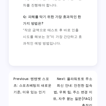
차를 진행해야 합니다.
Q: 피해를 막기 위한 가장 효과적인 한
가지 방법은?
“작은 금액으로 테스트 후 바로 인출
시도를 해보는 것”이 가장 간단하고 효
과적인 예방 방법입니다.
Post
Previous:
텐텐벳 스포
Next:
플라워토토 주소
츠: 스포츠베팅의 새로운
최신 안내: 안전한 접속
navigation
기준, 이유 있는 인기
법, 우회 팁, 주소 변경 이
유, 자주 묻는 질문(FAQ)
총정리