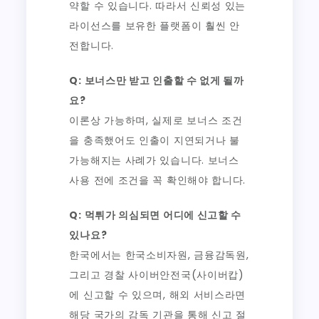
약할 수 있습니다. 따라서 신뢰성 있는
라이선스를 보유한 플랫폼이 훨씬 안
전합니다.
Q: 보너스만 받고 인출할 수 없게 될까
요?
이론상 가능하며, 실제로 보너스 조건
을 충족했어도 인출이 지연되거나 불
가능해지는 사례가 있습니다. 보너스
사용 전에 조건을 꼭 확인해야 합니다.
Q: 먹튀가 의심되면 어디에 신고할 수
있나요?
한국에서는 한국소비자원, 금융감독원,
그리고 경찰 사이버안전국(사이버캅)
에 신고할 수 있으며, 해외 서비스라면
해당 국가의 감독 기관을 통해 신고 절