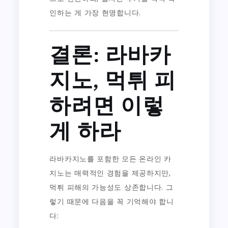
인하는 게 가장 현명합니다.
결론: 라바카
지노, 먹튀 피
하려면 이렇
게 하라
라바카지노를 포함한 모든 온라인 카
지노는 매력적인 경험을 제공하지만,
먹튀 피해의 가능성도 상존합니다. 그
렇기 때문에 다음을 꼭 기억해야 합니
다: