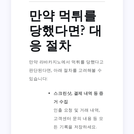
만약 먹튀를
당했다면? 대
응 절차
만약 라바카지노에서 먹튀를 당했다고
판단된다면, 아래 절차를 고려해볼 수
있습니다:
스크린샷, 결제 내역 등 증
거 수집
인출 요청 및 거래 내역,
고객센터 문의 내용 등 모
든 기록을 저장하세요.