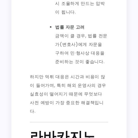
시 조율하게 만드는 압박
이 됩니다.
법률 자문 고려
금액이 클 경우, 법률 전문
가(변호사)에게 자문을
구하여 민·형사상 대응을
준비하는 것이 좋습니다.
하지만 먹튀 대응은 시간과 비용이 많
이 들어가며, 특히 해외 운영사의 경우
실효성이 떨어지기 때문에 무엇보다
사전 예방이 가장 중요한 해결책입니
다.
라바카지노