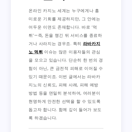
온라인 카지노 세계는 누구에게나 흥
미로운 기회를 제공하지만, 그 안에는
어두운 이면도 존재합니다. 바로 ‘먹
튀’—즉, 돈을 챙긴 뒤 서비스를 종료하
거나 사라지는 경우죠. 특히
라바카지
노 먹튀
이슈는 많은 이용자들의 관심
을 모으고 있습니다. 단순히 한 번의 경
험이 아닌, 큰 금전적 피해로 이어질 수
있기 때문이죠. 이번 글에서는 라바카
지노의 신뢰도, 피해 사례, 피해 예방
방법 등을 면밀히 분석하여, 여러분이
현명하게 안전한 선택을 할 수 있도록
돕고자 합니다. 함께 깊이 들어가 보도
록 하겠습니다.