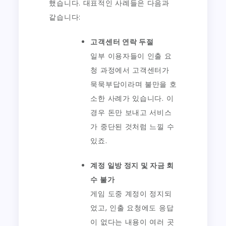
했습니다. 대표적인 사례들은 다음과
같습니다:
고객센터 연락 두절
일부 이용자들이 인출 요
청 과정에서 고객센터가
묵묵부답이라며 불만을 호
소한 사례가 있습니다. 이
경우 돈만 보내고 서비스
가 중단된 것처럼 느낄 수
있죠.
계정 일방 정지 및 자금 회
수 불가
게임 도중 계정이 정지되
었고, 인출 요청에도 응답
이 없다는 내용이 여러 곳