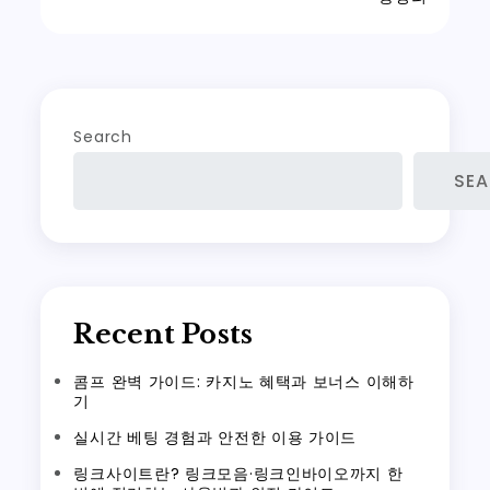
Search
SE
Recent Posts
콤프 완벽 가이드: 카지노 혜택과 보너스 이해하
기
실시간 베팅 경험과 안전한 이용 가이드
링크사이트란? 링크모음·링크인바이오까지 한