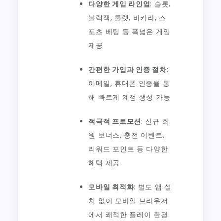
다양한 게임 라인업
: 슬롯,
블랙잭, 룰렛, 바카라, 스
포츠 베팅 등 폭넓은 게임
제공
간편한 가입과 인증 절차
:
이메일, 휴대폰 인증을 통
해 빠르게 계정 생성 가능
적극적 프로모션
: 신규 회
원 보너스, 충전 이벤트,
리워드 포인트 등 다양한
혜택 제공
모바일 최적화
: 별도 앱 설
치 없이 모바일 브라우저
에서 쾌적한 플레이 환경