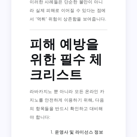
이러한 사례들은 단순한 불만이 아니
라 실제 피해로 이어질 수 있다는 점에
서 ‘먹튀’ 위험이 상존함을 보여줍니다.
피해 예방을
위한 필수 체
크리스트
라바카지노 뿐 아니라 모든 온라인 카
지노를 안전하게 이용하기 위해, 다음
의 항목들을 반드시 확인하고 대비해
야 합니다:
운영사 및 라이선스 정보