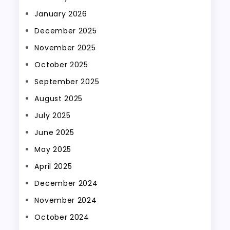
January 2026
December 2025
November 2025
October 2025
September 2025
August 2025
July 2025
June 2025
May 2025
April 2025
December 2024
November 2024
October 2024