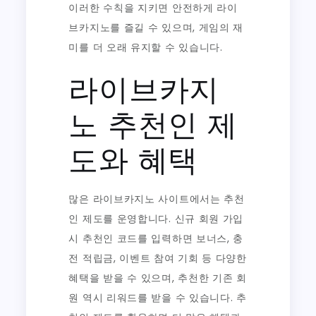
이러한 수칙을 지키면 안전하게 라이
브카지노를 즐길 수 있으며, 게임의 재
미를 더 오래 유지할 수 있습니다.
라이브카지
노 추천인 제
도와 혜택
많은 라이브카지노 사이트에서는 추천
인 제도를 운영합니다. 신규 회원 가입
시 추천인 코드를 입력하면 보너스, 충
전 적립금, 이벤트 참여 기회 등 다양한
혜택을 받을 수 있으며, 추천한 기존 회
원 역시 리워드를 받을 수 있습니다. 추