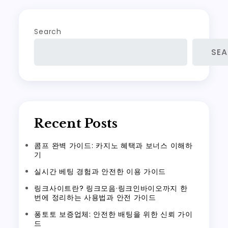
Search
SE
Recent Posts
콤프 완벽 가이드: 카지노 혜택과 보너스 이해하
기
실시간 베팅 경험과 안전한 이용 가이드
링크사이트란? 링크모음·링크인바이오까지 한
번에 정리하는 사용법과 안전 가이드
퐁토토 보증업체: 안전한 배팅을 위한 신뢰 가이
드