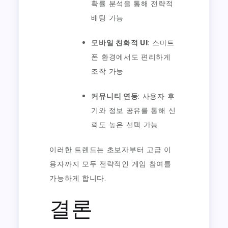
확률 분석을 통해 전략적
배팅 가능
모바일 친화적 UI
: 스마트
폰 환경에서도 편리하게
조작 가능
커뮤니티 연동
: 사용자 후
기와 정보 공유를 통해 신
뢰도 높은 선택 가능
이러한 트렌드는 초보자부터 고급 이
용자까지 모두 전략적인 게임 참여를
가능하게 합니다.
결론