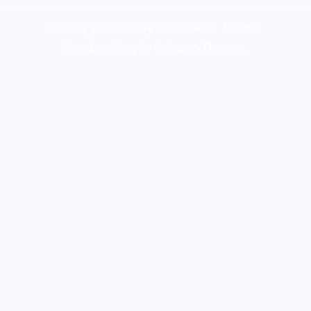
Proudly powered by WordPress
|
Theme:
Wanderz Blog by Crimson Themes.