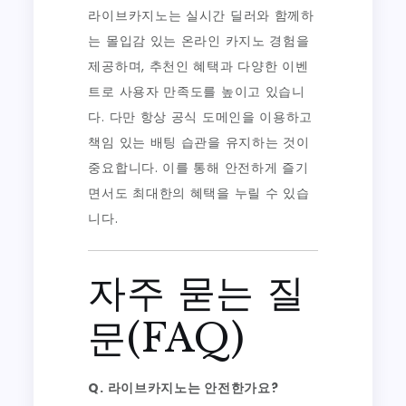
라이브카지노는 실시간 딜러와 함께하
는 몰입감 있는 온라인 카지노 경험을
제공하며, 추천인 혜택과 다양한 이벤
트로 사용자 만족도를 높이고 있습니
다. 다만 항상 공식 도메인을 이용하고
책임 있는 배팅 습관을 유지하는 것이
중요합니다. 이를 통해 안전하게 즐기
면서도 최대한의 혜택을 누릴 수 있습
니다.
자주 묻는 질
문(FAQ)
Q. 라이브카지노는 안전한가요?