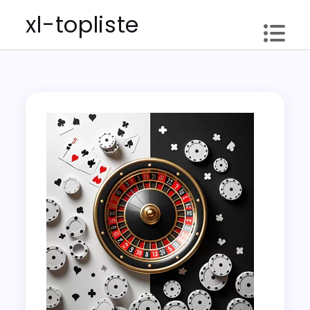
Skip
xl-topliste
to
content