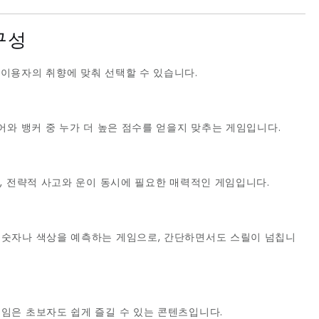
구성
이용자의 취향에 맞춰 선택할 수 있습니다.
어와 뱅커 중 누가 더 높은 점수를 얻을지 맞추는 게임입니다.
로, 전략적 사고와 운이 동시에 필요한 매력적인 게임입니다.
 숫자나 색상을 예측하는 게임으로, 간단하면서도 스릴이 넘칩니
임은 초보자도 쉽게 즐길 수 있는 콘텐츠입니다.