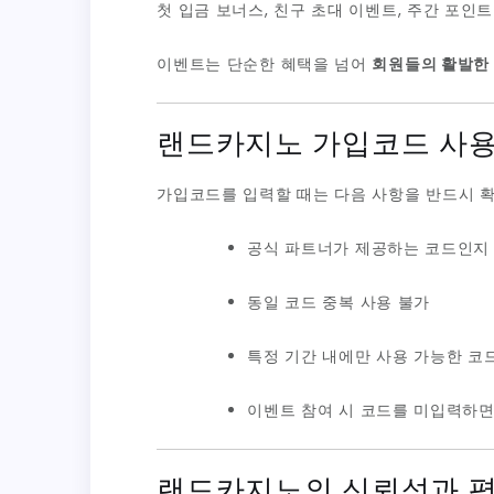
첫 입금 보너스, 친구 초대 이벤트, 주간 포인트
이벤트는 단순한 혜택을 넘어
회원들의 활발한
랜드카지노 가입코드 사용
가입코드를 입력할 때는 다음 사항을 반드시 
공식 파트너가 제공하는 코드인지
동일 코드 중복 사용 불가
특정 기간 내에만 사용 가능한 코
이벤트 참여 시 코드를 미입력하면
랜드카지노의 신뢰성과 