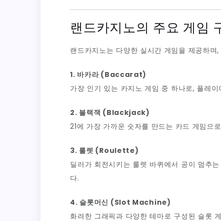
랜드카지노의 주요 게임 
랜드카지노는 다양한 실시간 게임을 제공하며, 
1. 바카라 (Baccarat)
가장 인기 있는 카지노 게임 중 하나로, 플레이
2. 블랙잭 (Blackjack)
21에 가장 가까운 숫자를 만드는 카드 게임으
3. 룰렛 (Roulette)
딜러가 회전시키는 룰렛 바퀴에서 공이 멈추는
다.
4. 슬롯머신 (Slot Machine)
화려한 그래픽과 다양한 테마로 구성된 슬롯 게