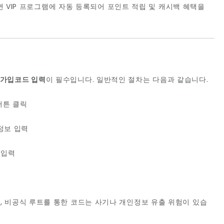
면 VIP 프로그램에 자동 등록되어 포인트 적립 및 캐시백 혜택을
 가입코드 입력
이 필수입니다. 일반적인 절차는 다음과 같습니다.
버튼 클릭
정보 입력
 입력
, 비공식 루트를 통한 코드는 사기나 개인정보 유출 위험이 있습