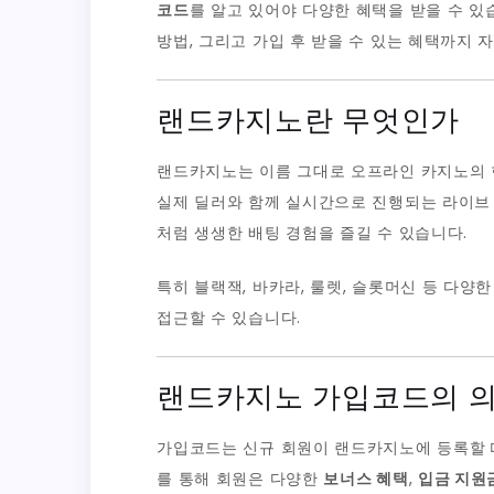
코드
를 알고 있어야 다양한 혜택을 받을 수 있
방법, 그리고 가입 후 받을 수 있는 혜택까지 
랜드카지노란 무엇인가
랜드카지노는 이름 그대로 오프라인 카지노의 
실제 딜러와 함께 실시간으로 진행되는 라이브 
처럼 생생한 배팅 경험을 즐길 수 있습니다.
특히 블랙잭, 바카라, 룰렛, 슬롯머신 등 다
접근할 수 있습니다.
랜드카지노 가입코드의 
가입코드는 신규 회원이 랜드카지노에 등록할
를 통해 회원은 다양한
보너스 혜택
,
입금 지원