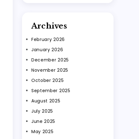
Archives
February 2026
January 2026
December 2025
November 2025
October 2025
September 2025
August 2025
July 2025
June 2025
May 2025