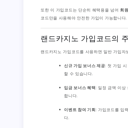
또한 이 가입코드는 단순히 혜택용을 넘어
회원
코드만을 사용해야 안전한 가입이 가능합니다.
랜드카지노 가입코드의 주
랜드카지노 가입코드를 사용하면 일반 가입자보
신규 가입 보너스 제공
: 첫 가입
할 수 있습니다.
입금 보너스 혜택
: 일정 금액 이상
합니다.
이벤트 참여 기회
: 가입코드를 입
다.