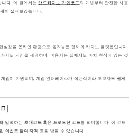
습니다. 이 글에서는
랜드카지노 가입코드
의 개념부터 안전한 사용
자세히 살펴보겠습니다.
현실감을 온라인 환경으로 옮겨놓은 형태의 카지노 플랫폼입니다.
카지노 게임을 제공하며, 이용자는 집에서도 마치 현장에 있는 것
양한 게임이 지원되며, 게임 인터페이스가 직관적이라 초보자도 쉽게
의미
 때 입력하는
초대코드 혹은 프로모션 코드
를 의미합니다. 이 코드
금
,
이벤트 참여 자격
등을 받을 수 있습니다.