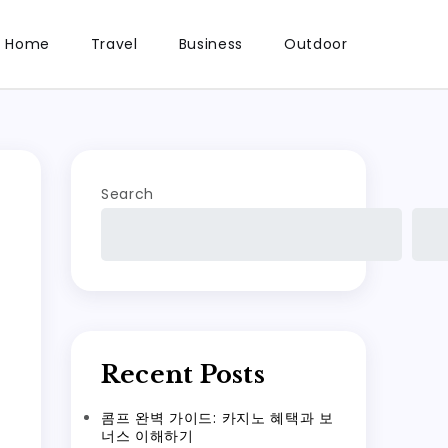
Home
Travel
Business
Outdoor
Search
Recent Posts
콤프 완벽 가이드: 카지노 혜택과 보
너스 이해하기