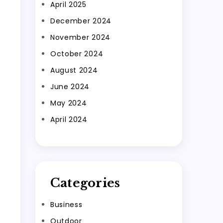
April 2025
December 2024
November 2024
October 2024
August 2024
June 2024
May 2024
April 2024
Categories
Business
Outdoor