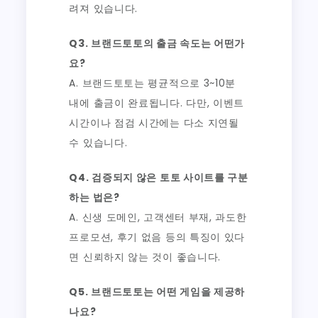
려져 있습니다.
Q3. 브랜드토토의 출금 속도는 어떤가
요?
A. 브랜드토토는 평균적으로 3~10분
내에 출금이 완료됩니다. 다만, 이벤트
시간이나 점검 시간에는 다소 지연될
수 있습니다.
Q4. 검증되지 않은 토토 사이트를 구분
하는 법은?
A. 신생 도메인, 고객센터 부재, 과도한
프로모션, 후기 없음 등의 특징이 있다
면 신뢰하지 않는 것이 좋습니다.
Q5. 브랜드토토는 어떤 게임을 제공하
나요?