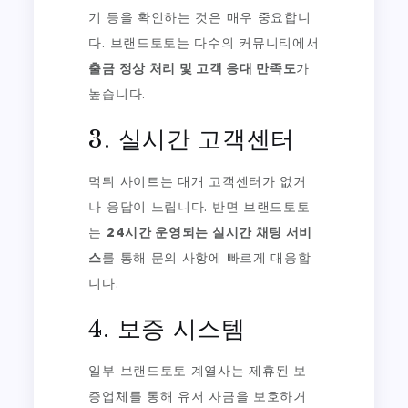
기 등을 확인하는 것은 매우 중요합니
다. 브랜드토토는 다수의 커뮤니티에서
출금 정상 처리 및 고객 응대 만족도
가
높습니다.
3. 실시간 고객센터
먹튀 사이트는 대개 고객센터가 없거
나 응답이 느립니다. 반면 브랜드토토
는
24시간 운영되는 실시간 채팅 서비
스
를 통해 문의 사항에 빠르게 대응합
니다.
4. 보증 시스템
일부 브랜드토토 계열사는 제휴된 보
증업체를 통해 유저 자금을 보호하거