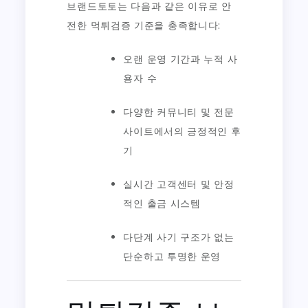
브랜드토토는 다음과 같은 이유로 안
전한 먹튀검증 기준을 충족합니다:
오랜 운영 기간과 누적 사
용자 수
다양한 커뮤니티 및 전문
사이트에서의 긍정적인 후
기
실시간 고객센터 및 안정
적인 출금 시스템
다단계 사기 구조가 없는
단순하고 투명한 운영