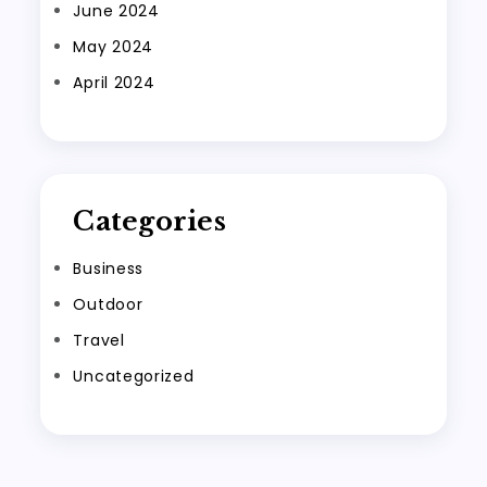
June 2024
May 2024
April 2024
Categories
Business
Outdoor
Travel
Uncategorized