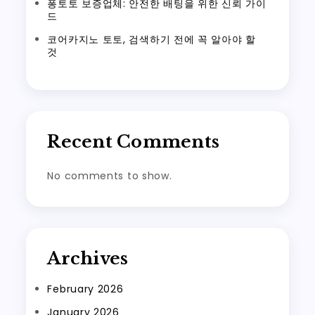
퐁토토 보증업체: 안전한 배팅을 위한 신뢰 가이
드
코어카지노 토토, 검색하기 전에 꼭 알아야 할
것
Recent Comments
No comments to show.
Archives
February 2026
January 2026