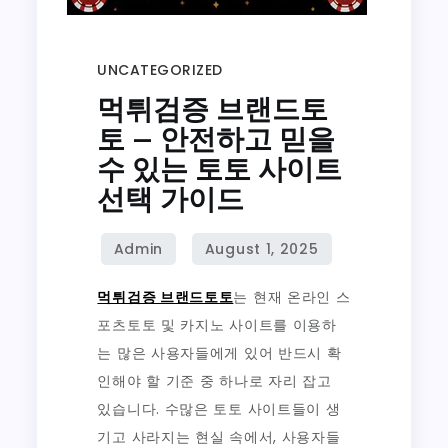
UNCATEGORIZED
먹튀검증 브랜드토
토 – 안전하고 믿을
수 있는 토토 사이트
선택 가이드
먹튀검증 브랜드토토
는 현재 온라인 스
포츠토토 및 카지노 사이트를 이용하
는 많은 사용자들에게 있어 반드시 확
인해야 할 기준 중 하나로 자리 잡고
있습니다. 수많은 토토 사이트들이 생
기고 사라지는 현실 속에서, 사용자들