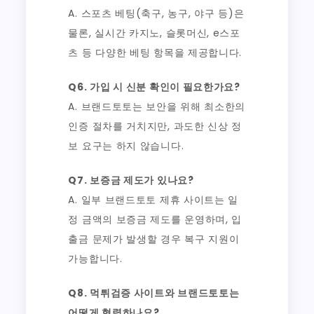
A. 스포츠 베팅(축구, 농구, 야구 등)은
물론, 실시간 카지노, 슬롯머신, e스포
츠 등 다양한 베팅 항목을 제공합니다.
Q6. 가입 시 신분 확인이 필요한가요?
A. 브랜드토토는 보안을 위해 최소한의
인증 절차를 거치지만, 과도한 신상 정
보 요구는 하지 않습니다.
Q7. 보증금 제도가 있나요?
A. 일부 브랜드토토 제휴 사이트는 일
정 금액의 보증금 제도를 운영하며, 입
출금 문제가 발생할 경우 복구 지원이
가능합니다.
Q8. 먹튀검증 사이트와 브랜드토토는
어떻게 협력하나요?