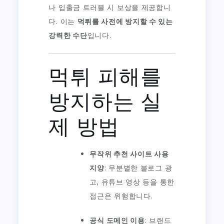
나 입출금 트러블 시 보상을 제공합니
다. 이는
먹튀를 사전에 방지할 수 있는
강력한 수단
입니다.
먹튀 피해를
방지하는 실
제 방법
무작위 추천 사이트 사용
지양
: 무분별한 블로그 광
고, 유튜브 영상 등을 통한
접근은 위험합니다.
공식 도메인 이용
: 브랜드