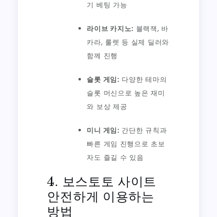
기 베팅 가능
라이브 카지노:
블랙잭, 바
카라, 룰렛 등 실제 딜러와
함께 진행
슬롯 게임:
다양한 테마의
슬롯 머신으로 높은 재미
와 보상 제공
미니 게임:
간단한 규칙과
빠른 게임 진행으로 초보
자도 즐길 수 있음
4. 보스토토 사이트
안전하게 이용하는
방법