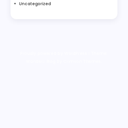
Uncategorized
Proudly powered by WordPress
|
Theme:
Wanderz Blog by Crimson Themes.