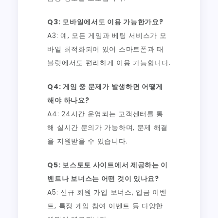
Q3: 모바일에서도 이용 가능한가요?
A3: 예, 모든 게임과 베팅 서비스가 모
바일 최적화되어 있어 스마트폰과 태
블릿에서도 편리하게 이용 가능합니다.
Q4: 게임 중 문제가 발생하면 어떻게
해야 하나요?
A4: 24시간 운영되는 고객센터를 통
해 실시간 문의가 가능하며, 문제 해결
을 지원받을 수 있습니다.
Q5: 보스토토 사이트에서 제공하는 이
벤트나 보너스는 어떤 것이 있나요?
A5: 신규 회원 가입 보너스, 입금 이벤
트, 특정 게임 참여 이벤트 등 다양한