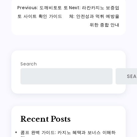
Post
Previous:
도깨비토토 토
Next:
라칸카지노 보증업
토 사이트 확인 가이드
체: 안전성과 먹튀 예방을
navigation
위한 종합 안내
Search
SE
Recent Posts
콤프 완벽 가이드: 카지노 혜택과 보너스 이해하