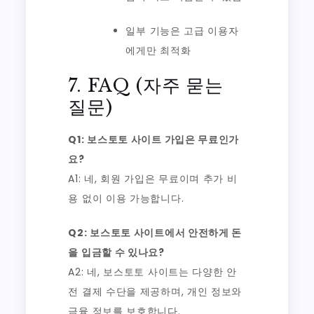
일부 기능은 고급 이용자
에게만 최적화
7. FAQ (자주 묻는
질문)
Q1: 보스토토 사이트 가입은 무료인가
요?
A1: 네, 회원 가입은 무료이며 추가 비
용 없이 이용 가능합니다.
Q2: 보스토토 사이트에서 안전하게 돈
을 입금할 수 있나요?
A2: 네, 보스토토 사이트는 다양한 안
전 결제 수단을 제공하며, 개인 정보와
금융 정보를 보호합니다.