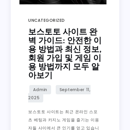
UNCATEGORIZED
보스토토 사이트 완
벽 가이드: 안전한 이
용 방법과 최신 정보,
회원 가입 및 게임 이
용 방법까지 모두 알
아보기
보스토토 사이트는 최근 온라인 스포
츠 베팅과 카지노 게임을 즐기는 이용
자들 사이에서 큰 인기를 얻고 있습니