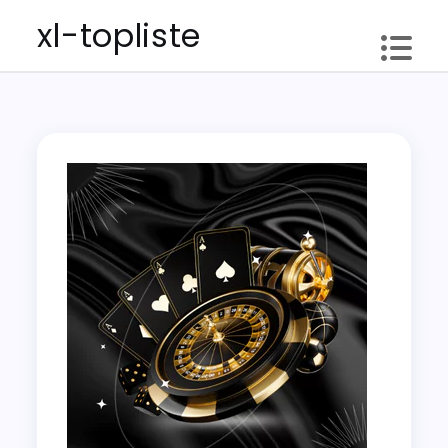
Skip
xl-topliste
to
content