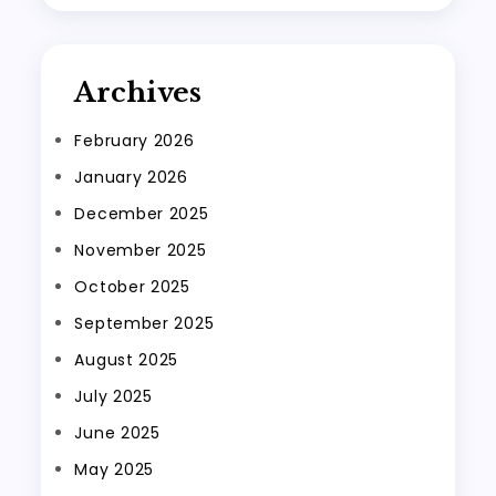
Archives
February 2026
January 2026
December 2025
November 2025
October 2025
September 2025
August 2025
July 2025
June 2025
May 2025