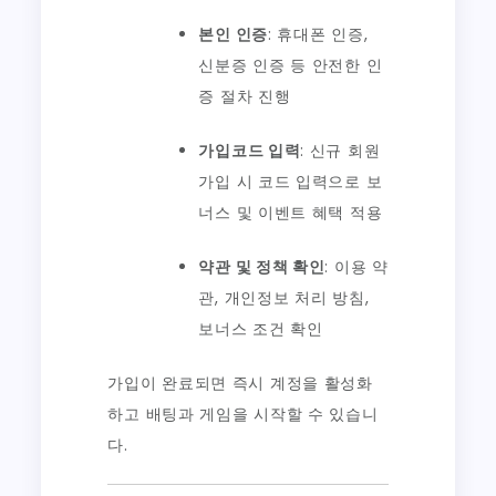
본인 인증
: 휴대폰 인증,
신분증 인증 등 안전한 인
증 절차 진행
가입코드 입력
: 신규 회원
가입 시 코드 입력으로 보
너스 및 이벤트 혜택 적용
약관 및 정책 확인
: 이용 약
관, 개인정보 처리 방침,
보너스 조건 확인
가입이 완료되면 즉시 계정을 활성화
하고 배팅과 게임을 시작할 수 있습니
다.