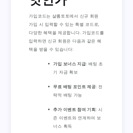
가입코드는 샬롬토토에서 신규 회원
가입 시 입력할 수 있는 특별 코드로,
다양한 혜택을 제공합니다. 가입코드를
입력하면 신규 회원은 다음과 같은 혜
택을 받을 수 있습니다:
가입 보너스 지급
: 배팅 초
기 자금 확보
무료 배팅 포인트 제공
: 전
략적 배팅 가능
추가 이벤트 참여 기회
: 시
즌 이벤트와 연계하여 보
너스 획득