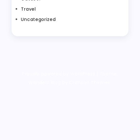
Travel
Uncategorized
Proudly powered by WordPress
|
Theme:
Wanderz Blog by Crimson Themes.