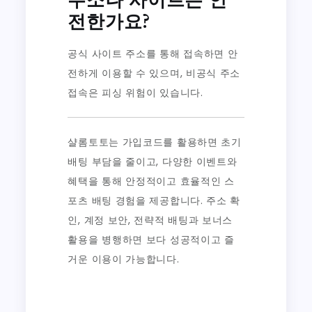
주소나 사이트는 안
전한가요?
공식 사이트 주소를 통해 접속하면 안
전하게 이용할 수 있으며, 비공식 주소
접속은 피싱 위험이 있습니다.
샬롬토토는 가입코드를 활용하면 초기
배팅 부담을 줄이고, 다양한 이벤트와
혜택을 통해 안정적이고 효율적인 스
포츠 배팅 경험을 제공합니다. 주소 확
인, 계정 보안, 전략적 배팅과 보너스
활용을 병행하면 보다 성공적이고 즐
거운 이용이 가능합니다.