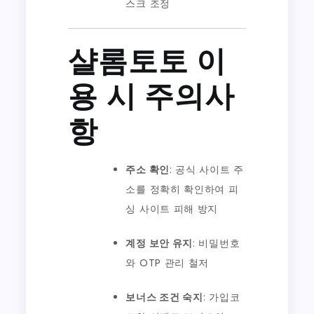
스크 조정
샬롬토토 이
용 시 주의사
항
주소 확인
: 공식 사이트 주
소를 정확히 확인하여 피
싱 사이트 피해 방지
계정 보안 유지
: 비밀번호
와 OTP 관리 철저
보너스 조건 숙지
: 가입코