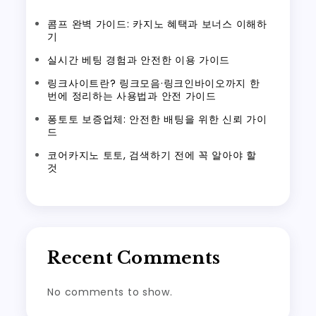
콤프 완벽 가이드: 카지노 혜택과 보너스 이해하
기
실시간 베팅 경험과 안전한 이용 가이드
링크사이트란? 링크모음·링크인바이오까지 한
번에 정리하는 사용법과 안전 가이드
퐁토토 보증업체: 안전한 배팅을 위한 신뢰 가이
드
코어카지노 토토, 검색하기 전에 꼭 알아야 할
것
Recent Comments
No comments to show.