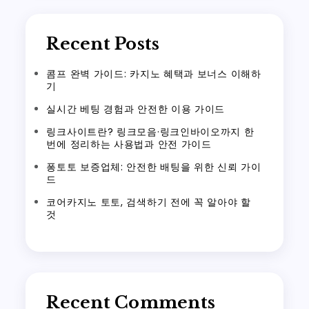
Recent Posts
콤프 완벽 가이드: 카지노 혜택과 보너스 이해하
기
실시간 베팅 경험과 안전한 이용 가이드
링크사이트란? 링크모음·링크인바이오까지 한
번에 정리하는 사용법과 안전 가이드
퐁토토 보증업체: 안전한 배팅을 위한 신뢰 가이
드
코어카지노 토토, 검색하기 전에 꼭 알아야 할
것
Recent Comments