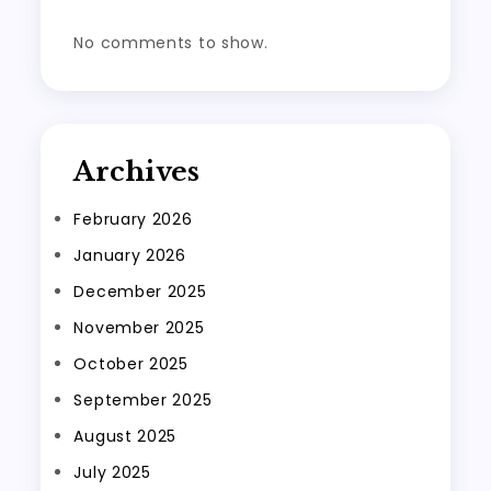
No comments to show.
Archives
February 2026
January 2026
December 2025
November 2025
October 2025
September 2025
August 2025
July 2025