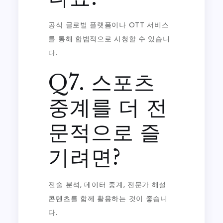
공식 글로벌 플랫폼이나 OTT 서비스
를 통해 합법적으로 시청할 수 있습니
다.
Q7. 스포츠
중계를 더 전
문적으로 즐
기려면?
전술 분석, 데이터 중계, 전문가 해설
콘텐츠를 함께 활용하는 것이 좋습니
다.