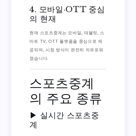
4. 모바일·OTT 중심
의 현재
현재 스포츠중계는 모바일, 태블릿, 스
마트 TV, OTT 플랫폼을 중심으로 제
공되며, 시청 방식이 완전히 자유로워
졌습니다.
스포츠중계
의 주요 종류
▶ 실시간 스포츠중
계