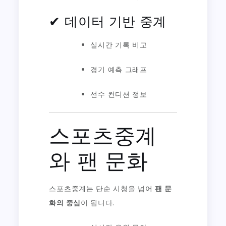
✔ 데이터 기반 중계
실시간 기록 비교
경기 예측 그래프
선수 컨디션 정보
스포츠중계
와 팬 문화
스포츠중계는 단순 시청을 넘어
팬 문
화의 중심
이 됩니다.