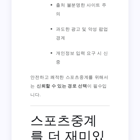
출처 불분명한 사이트 주
의
과도한 광고 및 악성 팝업
경계
개인정보 입력 요구 시 신
중
안전하고 쾌적한 스포츠중계를 위해서
는
신뢰할 수 있는 경로 선택
이 필수입
니다.
스포츠중계
를 더 재미있