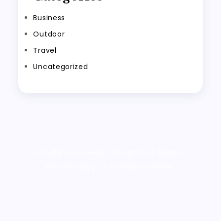
Business
Outdoor
Travel
Uncategorized
Proudly powered by WordPress
|
Theme:
Wanderz Blog by Crimson Themes.