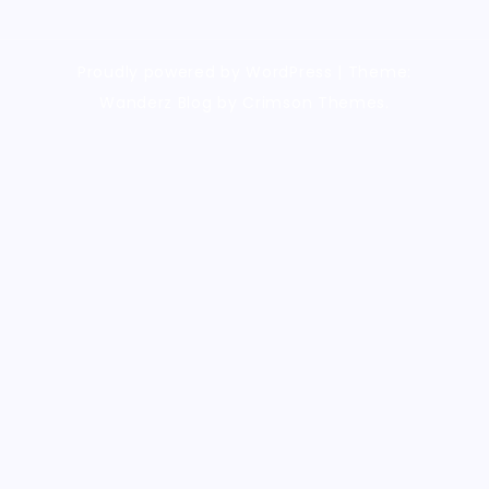
Proudly powered by WordPress
|
Theme:
Wanderz Blog by Crimson Themes.