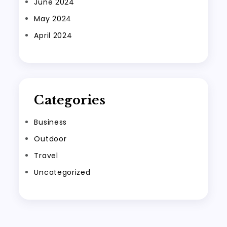
June 2024
May 2024
April 2024
Categories
Business
Outdoor
Travel
Uncategorized