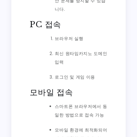
안 문제를 방지할 수 있습
니다.
PC 접속
브라우저 실행
최신 원타임카지노 도메인
입력
로그인 및 게임 이용
모바일 접속
스마트폰 브라우저에서 동
일한 방법으로 접속 가능
모바일 환경에 최적화되어