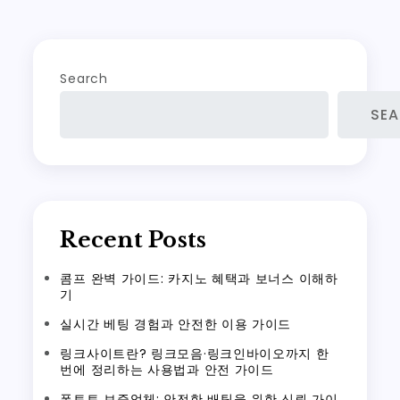
Search
SE
Recent Posts
콤프 완벽 가이드: 카지노 혜택과 보너스 이해하
기
실시간 베팅 경험과 안전한 이용 가이드
링크사이트란? 링크모음·링크인바이오까지 한
번에 정리하는 사용법과 안전 가이드
퐁토토 보증업체: 안전한 배팅을 위한 신뢰 가이