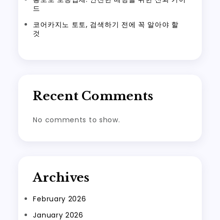
드
코어카지노 토토, 검색하기 전에 꼭 알아야 할
것
Recent Comments
No comments to show.
Archives
February 2026
January 2026