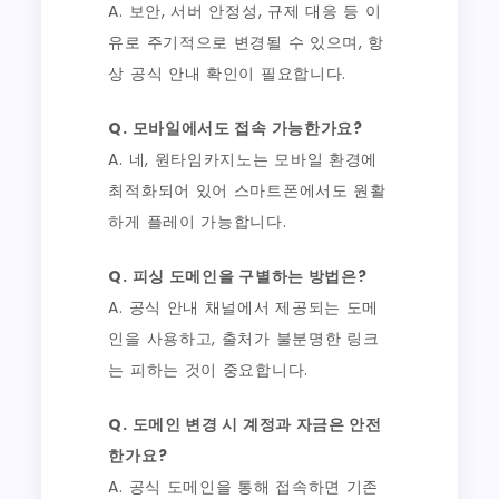
A. 보안, 서버 안정성, 규제 대응 등 이
유로 주기적으로 변경될 수 있으며, 항
상 공식 안내 확인이 필요합니다.
Q. 모바일에서도 접속 가능한가요?
A. 네, 원타임카지노는 모바일 환경에
최적화되어 있어 스마트폰에서도 원활
하게 플레이 가능합니다.
Q. 피싱 도메인을 구별하는 방법은?
A. 공식 안내 채널에서 제공되는 도메
인을 사용하고, 출처가 불분명한 링크
는 피하는 것이 중요합니다.
Q. 도메인 변경 시 계정과 자금은 안전
한가요?
A. 공식 도메인을 통해 접속하면 기존