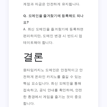
계정과 자금은 안전하게 유지됩니다.
Q. 도메인을 즐겨찾기에 등록해도 되나
요?
A. 최신 도메인을 즐겨찾기에 등록하면
편리하지만, 도메인 변경 시 반드시 업
데이트해야 합니다.
결론
원타임카지노 도메인은 안정적이고 안
전하게 온라인 카지노를 즐길 수 있는
핵심 요소입니다. 최신 도메인을 통해
접속하고, 공식 안내를 확인하며, 안전
한 환경에서 게임을 즐기는 것이 중요
합니다.