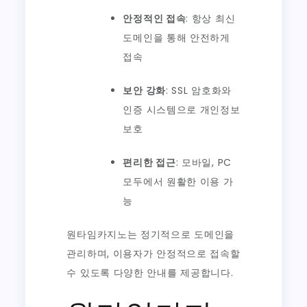
안정적인 접속
: 항상 최신
도메인을 통해 안전하게
접속
보안 강화
: SSL 암호화와
인증 시스템으로 개인정보
보호
편리한 접근
: 모바일, PC
모두에서 원활한 이용 가
능
원타임카지노는 정기적으로 도메인을
관리하며, 이용자가 안정적으로 접속할
수 있도록 다양한 안내를 제공합니다.