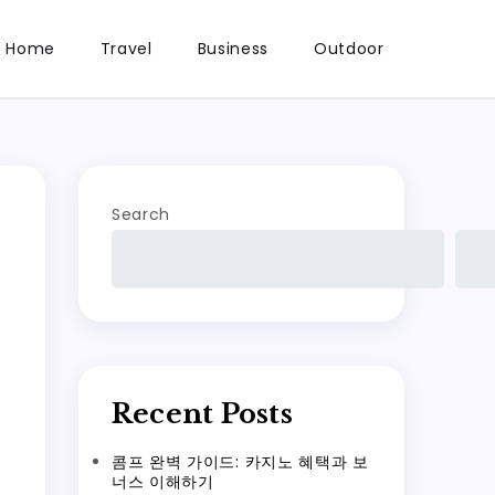
Home
Travel
Business
Outdoor
Search
Recent Posts
콤프 완벽 가이드: 카지노 혜택과 보
너스 이해하기