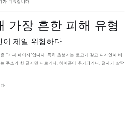
기가 쉬워집니다.
때 가장 흔한 피해 유형
인이 제일 위험하다
은 “가짜 페이지”입니다. 특히 초보자는 로고가 같고 디자인이 비
는 주소가 한 글자만 다르거나, 하이픈이 추가되거나, 철자가 살짝
다.