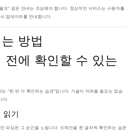
트 필요” 같은 안내는 조심해야 합니다. 정상적인 서비스는 사용자를
에서 업데이트를 안내합니다.
는 방법
 전에 확인할 수 있는
는 “한 번 더 확인하는 습관”입니다. 기술이 어려울 필요는 없습
니다.
 읽기
만 피싱은 그 순간을 노립니다. 도메인을 한 글자씩 확인하는 습관