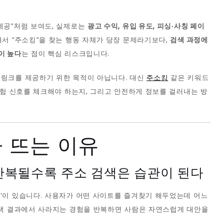
제공”처럼 보여도, 실제로는
광고 수익, 유입 유도, 피싱·사칭 페이
래서 “주소킹”을 찾는 행동 자체가 당장 문제라기보다,
검색 과정에
이 높다
는 점이 핵심 리스크입니다.
 링크를 제공하기 위한 목적이 아닙니다. 대신
주소킹
같은 키워드
위험 신호를 체크해야 하는지, 그리고 안전하게 정보를 걸러내는 방
 뜨는 이유
반복될수록 주소 검색은 습관이 된다
’이 있습니다. 사용자가 어떤 사이트를 즐겨찾기 해두었는데 어느
검색 결과에서 사라지는 경험을 반복하면 사람은 자연스럽게 대안을