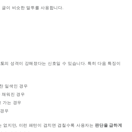
 글이 비슷한 말투를 사용합니다.
유도
의 성격이 강해졌다는 신호일 수 있습니다. 특히 다음 특징이
찬 일색인 경우
 채워진 경우
 가는 경우
 경우
는 없지만, 이런 패턴이 겹치면 겹칠수록 사용자는
판단을 급하게