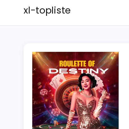
Skip
xl-topliste
to
content