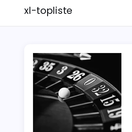
Skip
xl-topliste
to
content