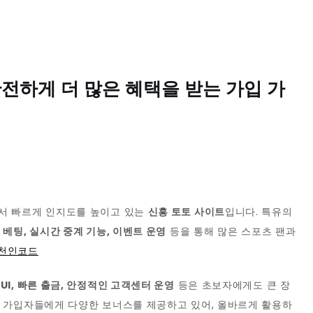
전하게 더 많은 혜택을 받는 가입 가
서 빠르게 인지도를 높이고 있는
신흥 토토 사이트
입니다. 특유의
베팅, 실시간 중계 기능, 이벤트 운영
등을 통해 많은 스포츠 팬과
천인코드
UI, 빠른 출금, 안정적인 고객센터 운영
등은 초보자에게도 큰 장
해 가입자들에게 다양한 보너스를 제공하고 있어, 올바르게 활용하