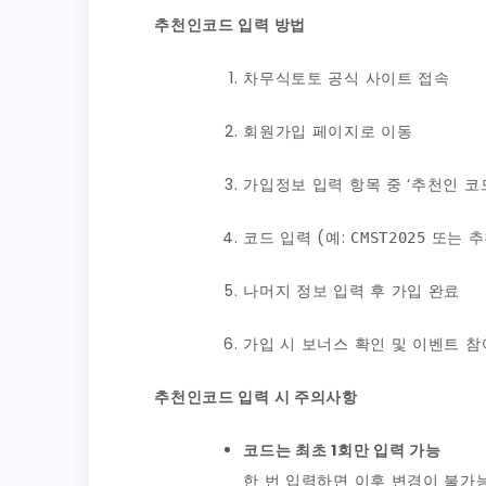
추천인코드 입력 방법
차무식토토 공식 사이트 접속
회원가입 페이지로 이동
가입정보 입력 항목 중 ‘추천인 코
코드 입력 (예:
또는 추
CMST2025
나머지 정보 입력 후 가입 완료
가입 시 보너스 확인 및 이벤트 참
추천인코드 입력 시 주의사항
코드는 최초 1회만 입력 가능
한 번 입력하면 이후 변경이 불가