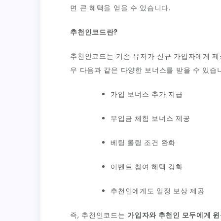
면 큰 혜택을 얻을 수 있습니다.
추천인코드란?
추천인코드는 기존 유저가 신규 가입자에게 
우 다음과 같은 다양한 보너스를 받을 수 있습
가입 보너스 추가 지급
무입금 체험 보너스 제공
베팅 롤링 조건 완화
이벤트 참여 혜택 강화
추천인에게도 일정 보상 제공
즉, 추천인코드는
가입자와 추천인 모두에게 윈