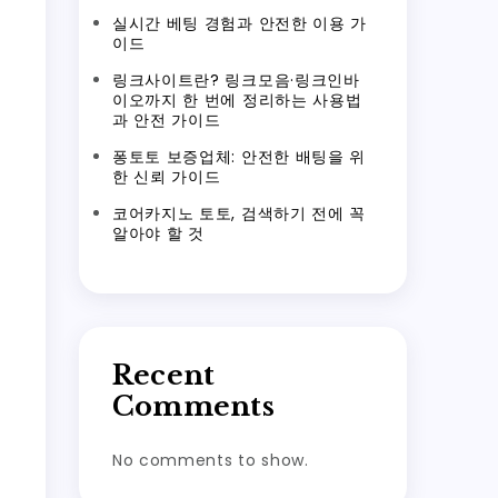
실시간 베팅 경험과 안전한 이용 가
이드
링크사이트란? 링크모음·링크인바
이오까지 한 번에 정리하는 사용법
과 안전 가이드
퐁토토 보증업체: 안전한 배팅을 위
한 신뢰 가이드
코어카지노 토토, 검색하기 전에 꼭
알아야 할 것
Recent
Comments
No comments to show.