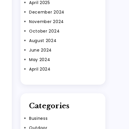
April 2025
December 2024
November 2024
October 2024
August 2024
June 2024
May 2024
April 2024
Categories
Business
Outdoor