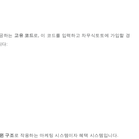
제공하는
고유 코드
로, 이 코드를 입력하고 차무식토토에 가입할 경
니다:
윈 구조
로 작용하는 마케팅 시스템이자 혜택 시스템입니다.