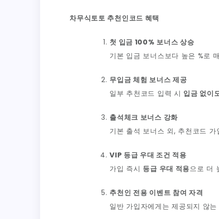
차무식토토 추천인코드 혜택
첫 입금 100% 보너스 상승
기본 입금 보너스보다 높은 %로 매칭 
무입금 체험 보너스 제공
일부 추천코드 입력 시
입금 없이
출석체크 보너스 강화
기본 출석 보너스 외, 추천코드 
VIP 등급 우대 조건 적용
가입 즉시
등급 우대 적용
으로 더 
추천인 전용 이벤트 참여 자격
일반 가입자에게는 제공되지 않