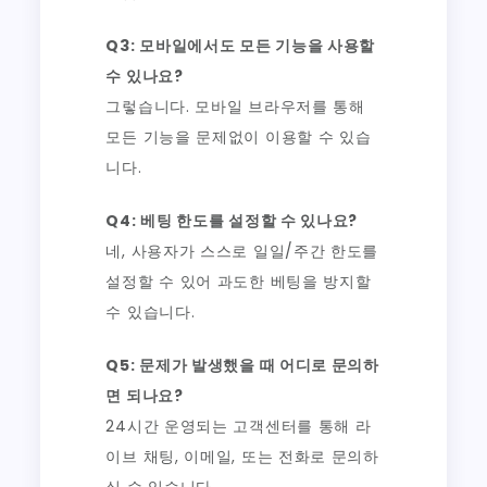
Q3: 모바일에서도 모든 기능을 사용할
수 있나요?
그렇습니다. 모바일 브라우저를 통해
모든 기능을 문제없이 이용할 수 있습
니다.
Q4: 베팅 한도를 설정할 수 있나요?
네, 사용자가 스스로 일일/주간 한도를
설정할 수 있어 과도한 베팅을 방지할
수 있습니다.
Q5: 문제가 발생했을 때 어디로 문의하
면 되나요?
24시간 운영되는 고객센터를 통해 라
이브 채팅, 이메일, 또는 전화로 문의하