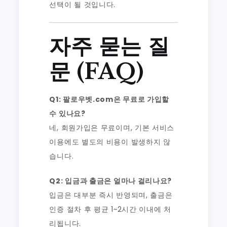
선택이 될 것입니다.
자주 묻는 질
문 (FAQ)
Q1: 팔로우벳.com은 무료로 가입할
수 있나요?
네, 회원가입은 무료이며, 기본 서비스
이용에도 별도의 비용이 발생하지 않
습니다.
Q2: 입금과 출금은 얼마나 걸리나요?
입금은 대부분 즉시 반영되며, 출금은
인증 절차 후 평균 1~2시간 이내에 처
리됩니다.