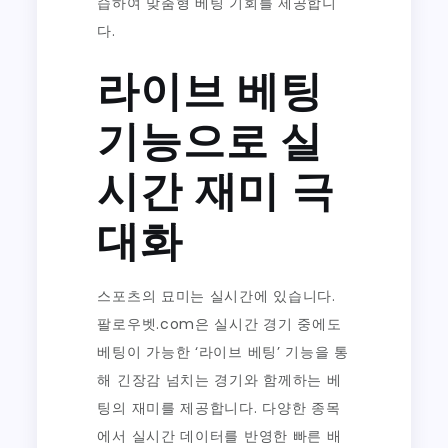
습하여 맞춤형 베팅 기회를 제공합니
다.
라이브 베팅
기능으로 실
시간 재미 극
대화
스포츠의 묘미는 실시간에 있습니다.
팔로우벳.com은 실시간 경기 중에도
베팅이 가능한 ‘라이브 베팅’ 기능을 통
해 긴장감 넘치는 경기와 함께하는 베
팅의 재미를 제공합니다. 다양한 종목
에서 실시간 데이터를 반영한 빠른 배