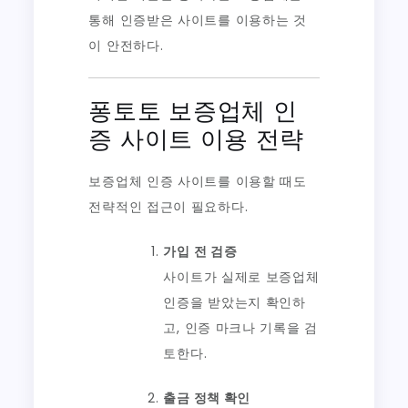
통해 인증받은 사이트를 이용하는 것
이 안전하다.
퐁토토 보증업체 인
증 사이트 이용 전략
보증업체 인증 사이트를 이용할 때도
전략적인 접근이 필요하다.
가입 전 검증
사이트가 실제로 보증업체
인증을 받았는지 확인하
고, 인증 마크나 기록을 검
토한다.
출금 정책 확인