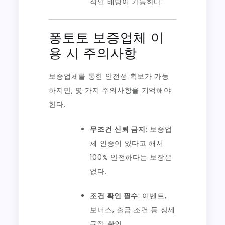
적인 배팅이 가능하다.
퐁토토 보증업체 이
용 시 주의사항
보증업체를 통한 안전성 확보가 가능
하지만, 몇 가지 주의사항을 기억해야
한다.
무조건 신뢰 금지
: 보증업
체 인증이 있다고 해서
100% 안전하다는 보장은
없다.
조건 확인 필수
: 이벤트,
보너스, 출금 조건 등 상세
규정 확인