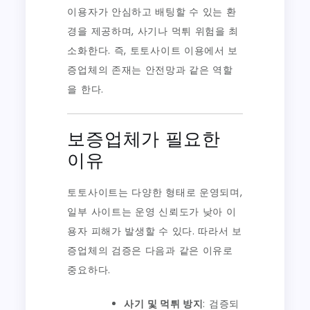
이용자가 안심하고 배팅할 수 있는 환
경을 제공하며, 사기나 먹튀 위험을 최
소화한다. 즉, 토토사이트 이용에서 보
증업체의 존재는 안전망과 같은 역할
을 한다.
보증업체가 필요한
이유
토토사이트는 다양한 형태로 운영되며,
일부 사이트는 운영 신뢰도가 낮아 이
용자 피해가 발생할 수 있다. 따라서 보
증업체의 검증은 다음과 같은 이유로
중요하다.
사기 및 먹튀 방지
: 검증되