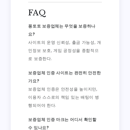
FAQ
퐁토토 보증업체는 무엇을 보증하나
요?
사이트의 운영 신뢰성, 출금 가능성, 개
인정보 보호, 게임 공정성을 종합적으
로 보증한다.
보증업체 인증 사이트는 완전히 안전한
가요?
보증업체 인증은 안전성을 높이지만,
이용자 스스로의 책임 있는 배팅이 병
행되어야 한다.
보증업체 인증 마크는 어디서 확인할
수 있나요?