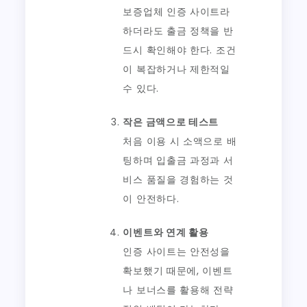
보증업체 인증 사이트라
하더라도 출금 정책을 반
드시 확인해야 한다. 조건
이 복잡하거나 제한적일
수 있다.
작은 금액으로 테스트
처음 이용 시 소액으로 배
팅하며 입출금 과정과 서
비스 품질을 경험하는 것
이 안전하다.
이벤트와 연계 활용
인증 사이트는 안전성을
확보했기 때문에, 이벤트
나 보너스를 활용해 전략