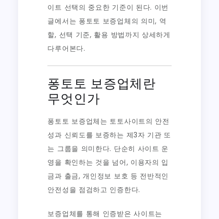
이트 선택의 중요한 기준이 된다. 이번
글에서는 퐁토토 보증업체의 의미, 역
할, 선택 기준, 활용 방법까지 상세하게
다루어본다.
퐁토토 보증업체란
무엇인가
퐁토토 보증업체는 토토사이트의 안전
성과 신뢰도를 보증하는 제3자 기관 또
는 그룹을 의미한다. 단순히 사이트 운
영을 확인하는 것을 넘어, 이용자의 입
금과 출금, 개인정보 보호 등 전반적인
안전성을 점검하고 인증한다.
보증업체를 통해 인증받은 사이트는