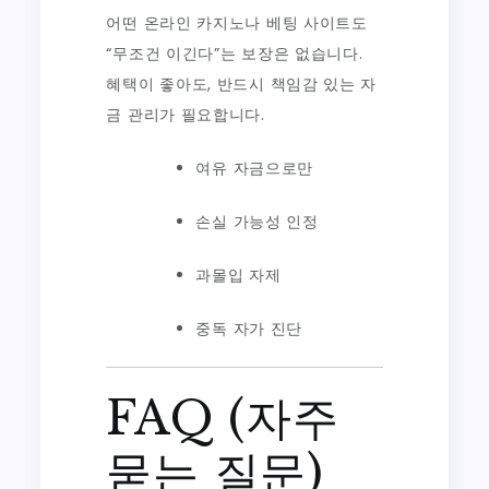
어떤 온라인 카지노나 베팅 사이트도
“무조건 이긴다”는 보장은 없습니다.
혜택이 좋아도, 반드시 책임감 있는 자
금 관리가 필요합니다.
여유 자금으로만
손실 가능성 인정
과몰입 자제
중독 자가 진단
FAQ (자주
묻는 질문)