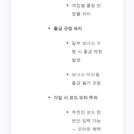
게임별 롤링 반
영률 차이
출금 규정 숙지
일부 보너스 수
령 시 출금 제한
발생
보너스 미사용
출금 불가 조항
가입 시 코드 오타 주의
추천인 코드 한
번만 입력 가능
→ 오타로 혜택