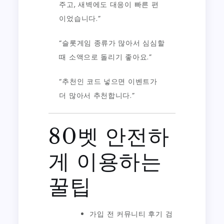
주고, 새벽에도 대응이 빠른 편
이었습니다.”
“슬롯게임 종류가 많아서 심심할
때 소액으로 돌리기 좋아요.”
“추천인 코드 넣으면 이벤트가
더 많아서 추천합니다.”
80벳 안전하
게 이용하는
꿀팁
가입 전 커뮤니티 후기 검