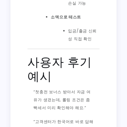
손실 가능
소액으로 테스트
입금/출금 신뢰
성 직접 확인
사용자 후기
예시
“첫충전 보너스 받아서 자금 여
유가 생겼는데, 롤링 조건은 좀
빡세서 미리 확인해야 해요.”
“고객센터가 한국어로 바로 답해