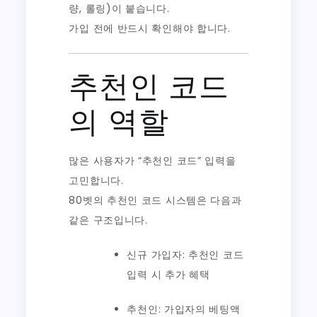
량, 롤링)이 붙습니다.
가입 전에 반드시 확인해야 합니다.
추천인 코드
의 역할
많은 사용자가 “추천인 코드” 입력을
고민합니다.
80벳의 추천인 코드 시스템은 다음과
같은 구조입니다.
신규 가입자: 추천인 코드
입력 시 추가 혜택
추천인: 가입자의 베팅액