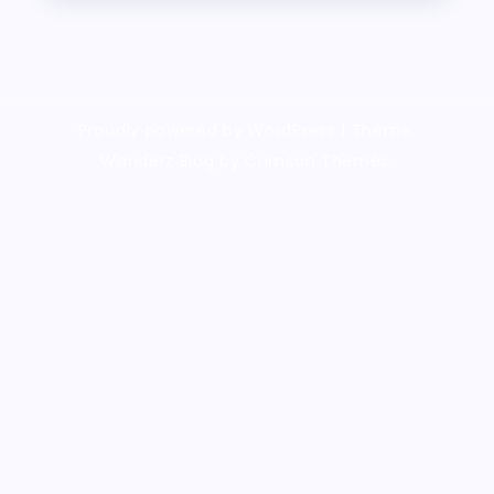
Proudly powered by WordPress
|
Theme:
Wanderz Blog by Crimson Themes.