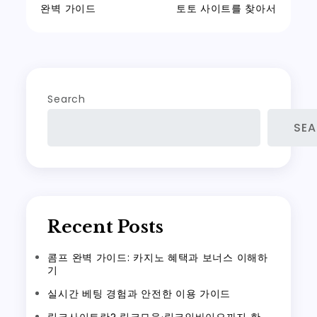
navigation
완벽 가이드
토토 사이트를 찾아서
Search
SE
Recent Posts
콤프 완벽 가이드: 카지노 혜택과 보너스 이해하
기
실시간 베팅 경험과 안전한 이용 가이드