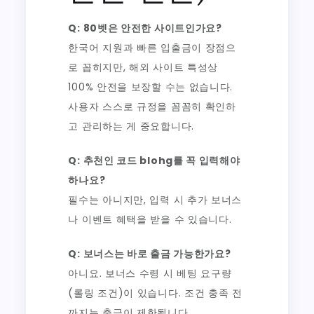
Q: 80벳은 안전한 사이트인가요?
한국어 지원과 빠른 입출금이 장점으
로 꼽히지만, 해외 사이트 특성상
100% 안전을 보장할 수는 없습니다.
사용자 스스로 규정을 꼼꼼히 확인하
고 관리하는 게 중요합니다.
Q: 추천인 코드 blohg를 꼭 입력해야
하나요?
필수는 아니지만, 입력 시 추가 보너스
나 이벤트 혜택을 받을 수 있습니다.
Q: 보너스는 바로 출금 가능한가요?
아니요. 보너스 수령 시 베팅 요구량
(롤링 조건)이 있습니다. 조건 충족 전
까지는 출금이 제한됩니다.