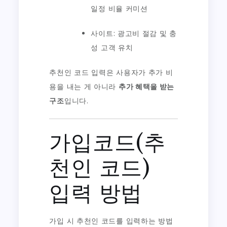
일정 비율 커미션
사이트: 광고비 절감 및 충
성 고객 유치
추천인 코드 입력은 사용자가 추가 비
용을 내는 게 아니라
추가 혜택을 받는
구조
입니다.
가입코드(추
천인 코드)
입력 방법
가입 시 추천인 코드를 입력하는 방법