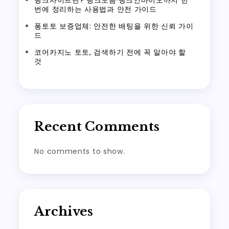
링크사이트란? 링크모음·링크인바이오까지 한
번에 정리하는 사용법과 안전 가이드
퐁토토 보증업체: 안전한 배팅을 위한 신뢰 가이
드
코어카지노 토토, 검색하기 전에 꼭 알아야 할
것
Recent Comments
No comments to show.
Archives