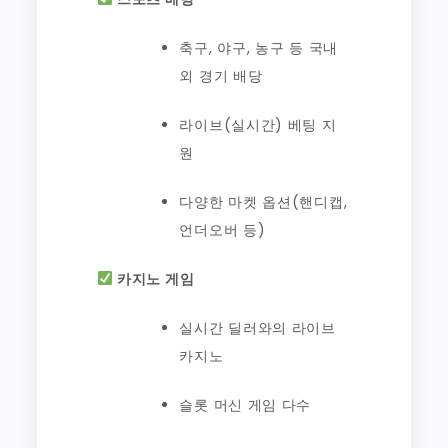
축구, 야구, 농구 등 국내
외 경기 배당
라이브(실시간) 베팅 지
원
다양한 마켓 옵션(핸디캡,
언더오버 등)
카지노 게임
실시간 딜러와의 라이브
카지노
슬롯 머신 게임 다수