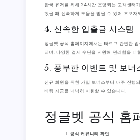
한국 유저를 위해 24시간 운영되는 고객센터가
했을 때 신속하게 도움을 받을 수 있어 초보자
4. 신속한 입출금 시스템
정글벳 공식 홈페이지에서는 빠르고 간편한 입출
되며, 다양한 결제 수단을 지원해 편리함을 더
5. 풍부한 이벤트 및 보너
신규 회원을 위한 가입 보너스부터 매주 진행
베팅 자금을 넉넉히 마련할 수 있습니다.
정글벳 공식 홈
공식 커뮤니티 확인