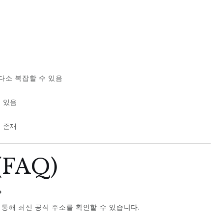
템
다소 복잡할 수 있음
 있음
 존재
FAQ)
?
을 통해 최신 공식 주소를 확인할 수 있습니다.