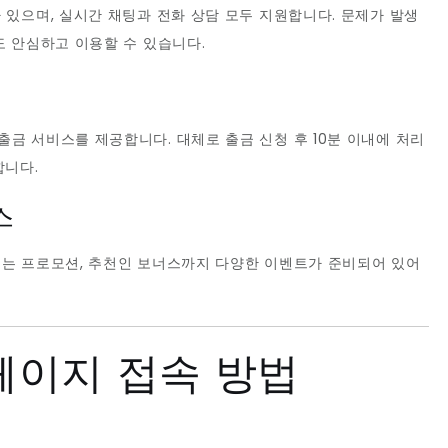
 있으며, 실시간 채팅과 전화 상담 모두 지원합니다. 문제가 발생
도 안심하고 이용할 수 있습니다.
금 서비스를 제공합니다. 대체로 출금 신청 후 10분 이내에 처리
합니다.
스
되는 프로모션, 추천인 보너스까지 다양한 이벤트가 준비되어 있어
페이지 접속 방법