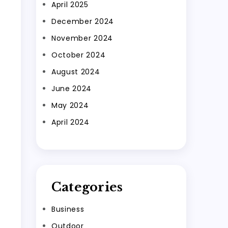
April 2025
December 2024
November 2024
October 2024
August 2024
June 2024
May 2024
April 2024
Categories
Business
Outdoor