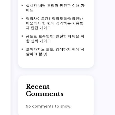
실시간 베팅 경험과 안전한 이용 가
이드
링크사이트란? 링크모음·링크인바
이오까지 한 번에 정리하는 사용법
과 안전 가이드
퐁토토 보증업체: 안전한 배팅을 위
한 신뢰 가이드
코어카지노 토토, 검색하기 전에 꼭
알아야 할 것
Recent
Comments
No comments to show.