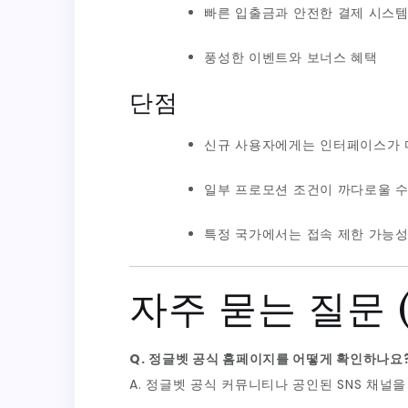
빠른 입출금과 안전한 결제 시스
풍성한 이벤트와 보너스 혜택
단점
신규 사용자에게는 인터페이스가 
일부 프로모션 조건이 까다로울 수
특정 국가에서는 접속 제한 가능성
자주 묻는 질문 (
Q. 정글벳 공식 홈페이지를 어떻게 확인하나요
A. 정글벳 공식 커뮤니티나 공인된 SNS 채널