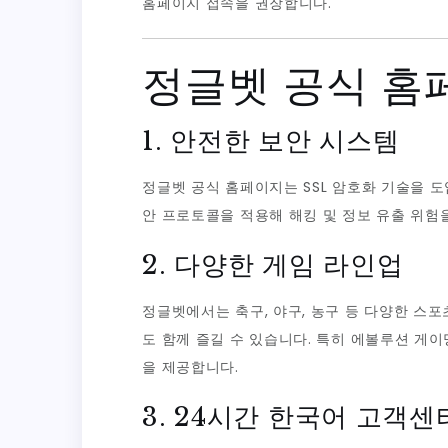
홈페이지 접속을 권장합니다.
정글벳 공식 홈
1. 안전한 보안 시스템
정글벳 공식 홈페이지는 SSL 암호화 기술을 
안 프로토콜을 적용해 해킹 및 정보 유출 위험
2. 다양한 게임 라인업
정글벳에서는 축구, 야구, 농구 등 다양한 스포
도 함께 즐길 수 있습니다. 특히 에볼루션 게
을 제공합니다.
3. 24시간 한국어 고객센