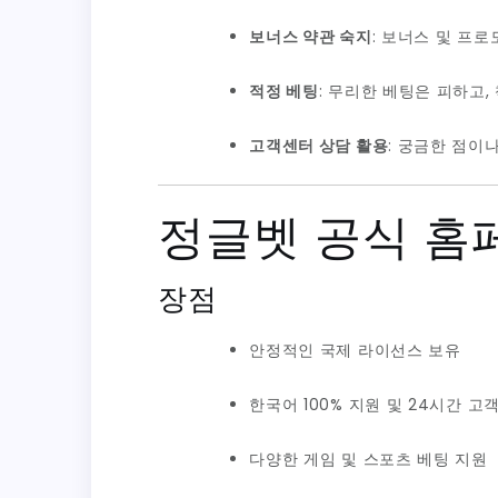
보너스 약관 숙지
: 보너스 및 프
적정 베팅
: 무리한 베팅은 피하고,
고객센터 상담 활용
: 궁금한 점이
정글벳 공식 홈
장점
안정적인 국제 라이선스 보유
한국어 100% 지원 및 24시간 고
다양한 게임 및 스포츠 베팅 지원