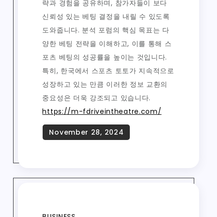
략과 경험을 공유하며, 참가자들이 보다
신뢰성 있는 베팅 결정을 내릴 수 있도록
도와줍니다. 분석 포럼의 핵심 목표는 다
양한 베팅 전략을 이해하고, 이를 통해 스
포츠 베팅의 성공률을 높이는 것입니다.
특히, 한국에서 스포츠 토토가 지속적으로
성장하고 있는 만큼 이러한 정보 교환의
중요성은 더욱 강조되고 있습니다.
https://m-fdriveintheatre.com/
BUSINESS