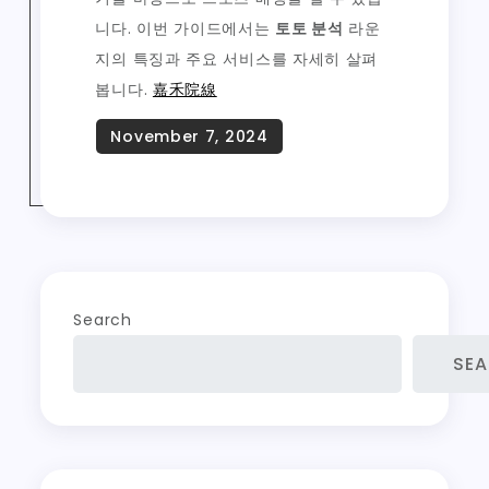
니다. 이번 가이드에서는
토토 분석
라운
지의 특징과 주요 서비스를 자세히 살펴
봅니다.
嘉禾院線
Search
SE