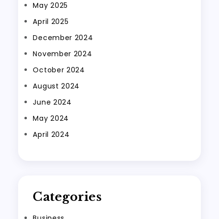
May 2025
April 2025
December 2024
November 2024
October 2024
August 2024
June 2024
May 2024
April 2024
Categories
Business