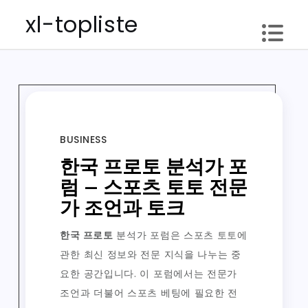
Skip
xl-topliste
to
content
BUSINESS
한국 프로토 분석가 포
럼 – 스포츠 토토 전문
가 조언과 토크
한국 프로토
분석가 포럼은 스포츠 토토에
관한 최신 정보와 전문 지식을 나누는 중
요한 공간입니다. 이 포럼에서는 전문가
조언과 더불어 스포츠 베팅에 필요한 전