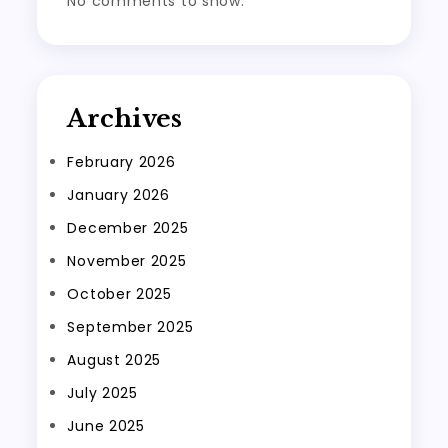
No comments to show.
Archives
February 2026
January 2026
December 2025
November 2025
October 2025
September 2025
August 2025
July 2025
June 2025