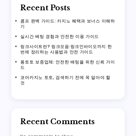
Recent Posts
콤프 완벽 가이드: 카지노 혜택과 보너스 이해하
기
실시간 베팅 경험과 안전한 이용 가이드
링크사이트란? 링크모음·링크인바이오까지 한
번에 정리하는 사용법과 안전 가이드
퐁토토 보증업체: 안전한 배팅을 위한 신뢰 가이
드
코어카지노 토토, 검색하기 전에 꼭 알아야 할
것
Recent Comments