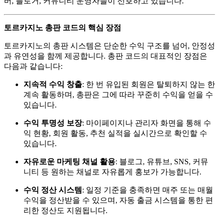
버, 블로거, 커뮤니티 운영자들이 선호하고 있습니다.
토르카지노 총판 코드의 핵심 장점
토르카지노의 총판 시스템은 단순한 수익 구조를 넘어, 안정성
과 유연성을 함께 제공합니다. 총판 코드의 대표적인 장점은
다음과 같습니다:
지속적 수익 창출
: 한 번 유입된 회원은 탈퇴하지 않는 한
계속 활동하며, 총판은 그에 따라 꾸준히 수익을 얻을 수
있습니다.
수익 투명성 보장
: 마이페이지나 관리자 화면을 통해 수
익 현황, 회원 활동, 추천 실적을 실시간으로 확인할 수
있습니다.
자유로운 마케팅 채널 활용
: 블로그, 유튜브, SNS, 커뮤
니티 등 원하는 채널로 자유롭게 홍보가 가능합니다.
수익 정산 시스템
: 일정 기준을 충족하면 매주 또는 매월
수익을 정산받을 수 있으며, 자동 출금 시스템을 통한 편
리한 정산도 지원됩니다.