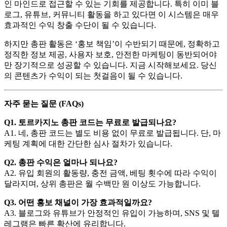
인 마인드로 접근할 수 있는 기회를 제공합니다. 특히 이미 블
로그, 유튜브, 커뮤니티 활동을 하고 있다면 이 시스템은 매우
효과적인 수익 창출 수단이 될 수 있습니다.
하지만 총판 활동은 ‘홍보 책임’이 수반되기 때문에, 정확하고
정직한 정보 제공, 사용자 보호, 안전한 마케팅이 동반되어야
만 장기적으로 성공할 수 있습니다. 지금 시작해보세요. 당신
의 콘텐츠가 수익이 되는 첫걸음이 될 수 있습니다.
자주 묻는 질문 (FAQs)
Q1. 토르카지노 총판 코드는 무료로 발급되나요?
A1. 네, 총판 코드는 별도 비용 없이 무료로 발급됩니다. 단, 마
케팅 계획에 대한 간단한 심사 절차가 있습니다.
Q2. 총판 수익은 얼마나 되나요?
A2. 유입 회원의 활동량, 충전 금액, 베팅 횟수에 따라 수익이
달라지며, 상위 총판은 월 수백만 원 이상도 가능합니다.
Q3. 어떤 홍보 채널이 가장 효과적일까요?
A3. 블로그와 유튜브가 안정적인 유입이 가능하며, SNS 및 텔
레그램은 빠른 확산에 유리합니다.