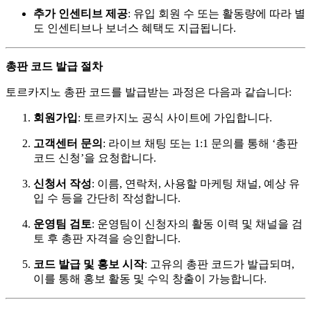
추가 인센티브 제공
: 유입 회원 수 또는 활동량에 따라 별
도 인센티브나 보너스 혜택도 지급됩니다.
총판 코드 발급 절차
토르카지노 총판 코드를 발급받는 과정은 다음과 같습니다:
회원가입
: 토르카지노 공식 사이트에 가입합니다.
고객센터 문의
: 라이브 채팅 또는 1:1 문의를 통해 ‘총판
코드 신청’을 요청합니다.
신청서 작성
: 이름, 연락처, 사용할 마케팅 채널, 예상 유
입 수 등을 간단히 작성합니다.
운영팀 검토
: 운영팀이 신청자의 활동 이력 및 채널을 검
토 후 총판 자격을 승인합니다.
코드 발급 및 홍보 시작
: 고유의 총판 코드가 발급되며,
이를 통해 홍보 활동 및 수익 창출이 가능합니다.