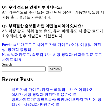
Q4. 수익 정산은 언제 이루어지나요?
A4. 기본적으로 주간 또는 월간 단위 정산이 가능하며, 요청 시
자동 출금 설정도 가능합니다.
Q5. 부적절한 홍보를 하면 어떤 불이익이 있나요?
A5. 과장 광고, 허위 정보 유포, 유저 피해 유도 시 총판 코드가
회수되며, 향후 재발급이 제한됩니다.
Post
Previous:
브랜드토토 사이트 완벽 가이드: 소개, 이용법, 안전
성, 장단점 총정리
navigation
Next:
범퍼카토토: 속도감 있는 베팅 경험과 신뢰를 갖춘 토토
사이트 리뷰
Search
Search
Recent Posts
콤프 완벽 가이드: 카지노 혜택과 보너스 이해하기
실시간 베팅 경험과 안전한 이용 가이드
링크사이트란? 링크모음·링크인바이오까지 한 번에 정
리하는 사용법과 안전 가이드