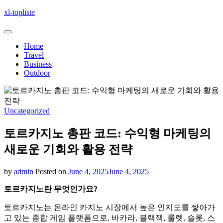
Skip
xl-topliste
to
content
Home
Travel
Business
Outdoor
Uncategorized
토르카지노 총판 코드: 수익형 마케팅의
새로운 기회와 활용 전략
by
admin
Posted on
June 4, 2025
June 4, 2025
토르카지노란 무엇인가요?
토르카지노는 온라인 카지노 시장에서 높은 인지도를 쌓아가
고 있는 종합 게임 플랫폼으로, 바카라, 블랙잭, 룰렛, 슬롯, 스