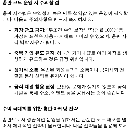
총판 코드 운영 시 주의할 점
총판 시스템은 수익성이 높은 만큼 책임감 있는 운영이 필요합
니다. 다음의 주의사항을 반드시 숙지하세요:
과장 광고 금지
: “무조건 수익 보장”, “당첨률 100%” 등
과장된 표현은 사용자 피해로 이어질 수 있으며, 총판 자
격 박탈 사유가 됩니다.
중복 가입 유도 금지
: 하나의 기기나 IP로 여러 계정을 생
성하게 유도하는 것은 규정 위반입니다.
정기적 소통
: 유입된 회원들과의 소통이나 공지사항 전
달을 통해 신뢰를 유지해야 합니다.
공식 채널 활용 권장
: 보안상 문제가 생기지 않도록 공식
채널을 통해 주소, 이벤트 등을 공유하는 것이 좋습니다.
수익 극대화를 위한 총판 마케팅 전략
총판으로서 성공적인 운영을 위해서는 단순한 코드 배포를 넘
어서 체계적인 전략이 필요합니다. 다음 전략들을 활용해 보세